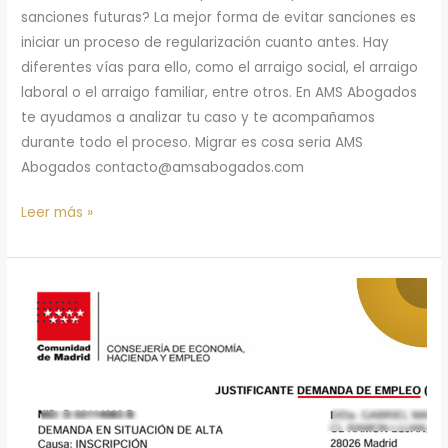
sanciones futuras? La mejor forma de evitar sanciones es
iniciar un proceso de regularización cuanto antes. Hay
diferentes vías para ello, como el arraigo social, el arraigo
laboral o el arraigo familiar, entre otros. En AMS Abogados
te ayudamos a analizar tu caso y te acompañamos
durante todo el proceso. Migrar es cosa seria AMS
Abogados contacto@amsabogados.com
Leer más »
Todo
lo
que
debes
saber
sobre
la