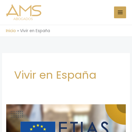
Ir
al
contenido
Inicio
»
Vivir en España
Vivir en España
¿Qué
es
el
Sistema