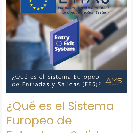
Europeo
de
Entradas
y
Salidas
(EES)?
Y
cuando
entra
en
vigencia
el
ETIAS.
¿Qué es el Sistema
Europeo de