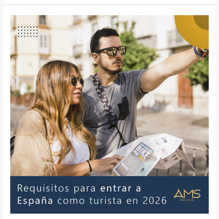
Requisitos
para
entrar
a
España
en
2026