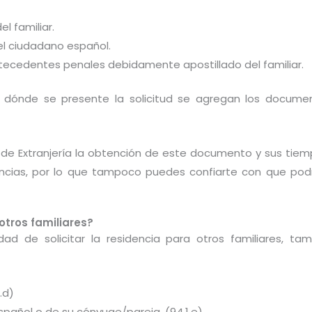
l familiar.
el ciudadano español.
tecedentes penales debidamente apostillado del familiar.
 y dónde se presente la solicitud se agregan los docu
de Extranjería la obtención de este documento y sus tiem
ovincias, por lo que tampoco puedes confiarte con que pod
otros familiares?
idad de solicitar la residencia para otros familiares, tam
.d)
pañol o de su cónyuge/pareja. (94.1.e)