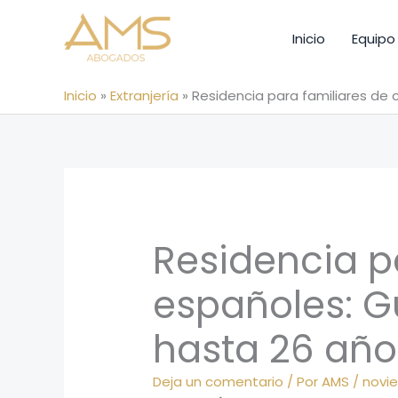
Ir
al
Inicio
Equipo
contenido
Inicio
»
Extranjería
»
Residencia para familiares de 
Residencia p
españoles: G
hasta 26 año
Deja un comentario
/ Por
AMS
/
novie