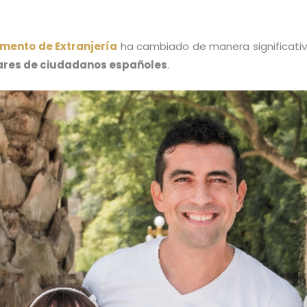
amento de Extranjería
ha cambiado de manera significativa,
iares de ciudadanos españoles
.