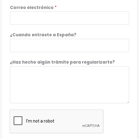
r
Correo electrónico
*
a
s
t
e
¿Cuando entraste a España?
*
E
s
¿Haz hecho algún trámite para regularizarte?
p
a
ñ
a
?